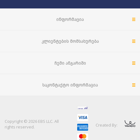
ᲘᲜᲤᲝᲠᲛᲐᲪᲘᲐ
ᲙᲚᲘᲔᲜᲢᲔᲑᲘᲡ ᲛᲝᲛᲡᲐᲮᲣᲠᲔᲑᲐ
ᲩᲔᲛᲘ ᲐᲜᲒᲐᲠᲘᲨᲘ
ᲡᲐᲙᲝᲜᲢᲐᲥᲢᲝ ᲘᲜᲤᲝᲠᲛᲐᲪᲘᲐ
Copyright © 2026 EBS LLC. All
Created By:
rights reserved.