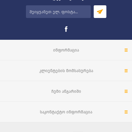
ᲘᲜᲤᲝᲠᲛᲐᲪᲘᲐ
ᲙᲚᲘᲔᲜᲢᲔᲑᲘᲡ ᲛᲝᲛᲡᲐᲮᲣᲠᲔᲑᲐ
ᲩᲔᲛᲘ ᲐᲜᲒᲐᲠᲘᲨᲘ
ᲡᲐᲙᲝᲜᲢᲐᲥᲢᲝ ᲘᲜᲤᲝᲠᲛᲐᲪᲘᲐ