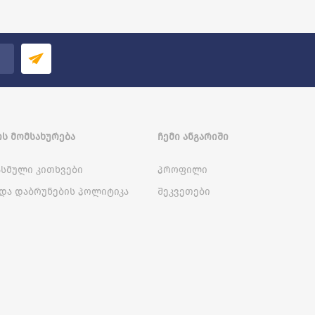
Ს ᲛᲝᲛᲡᲐᲮᲣᲠᲔᲑᲐ
ᲩᲔᲛᲘ ᲐᲜᲒᲐᲠᲘᲨᲘ
სმული კითხვები
პროფილი
და დაბრუნების პოლიტიკა
შეკვეთები