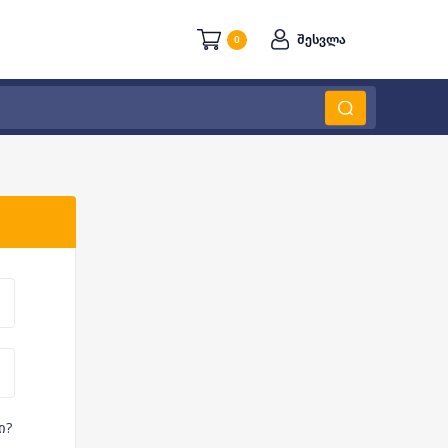
შესვლა
0
ი?