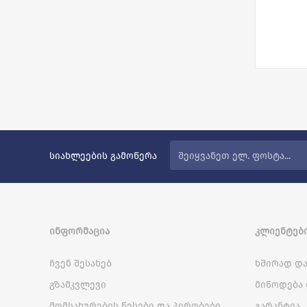
სიახლეების გამოწერა
ᲘᲜᲤᲝᲠᲛᲐᲪᲘᲐ
ᲙᲚᲘᲔᲜᲢᲔᲑᲘ
ჩვენ შესახებ
ხშირად და
გზამკვლევი
მიწოდება 
მომსახურების წესები და პირობები
გარანტია