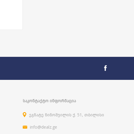
ᲡᲐᲙᲝᲜᲢᲐᲥᲢᲝ ᲘᲜᲤᲝᲠᲛᲐᲪᲘᲐ
ეგნატე ნინოშვილის ქ. 51, თბილისი
info@dealz.ge