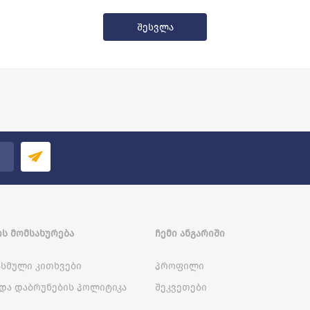
Ს ᲛᲝᲛᲡᲐᲮᲣᲠᲔᲑᲐ
ᲩᲔᲛᲘ ᲐᲜᲒᲐᲠᲘᲨᲘ
სმული კითხვები
პროფილი
და დაბრუნების პოლიტიკა
შეკვეთები