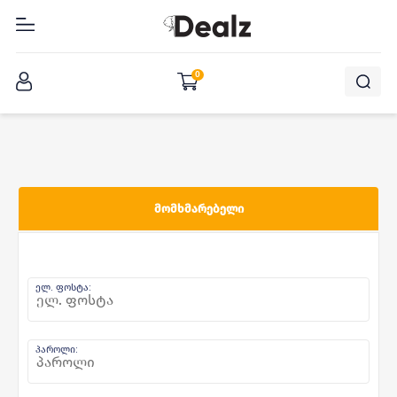
შესვლა
0
ᲛᲝᲛᲮᲛᲐᲠᲔᲑᲔᲚᲘ
ელ. ფოსტა:
პაროლი: