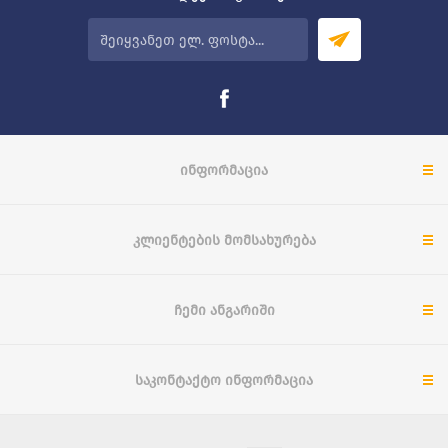
ᲘᲜᲤᲝᲠᲛᲐᲪᲘᲐ
ᲙᲚᲘᲔᲜᲢᲔᲑᲘᲡ ᲛᲝᲛᲡᲐᲮᲣᲠᲔᲑᲐ
ᲩᲔᲛᲘ ᲐᲜᲒᲐᲠᲘᲨᲘ
ᲡᲐᲙᲝᲜᲢᲐᲥᲢᲝ ᲘᲜᲤᲝᲠᲛᲐᲪᲘᲐ