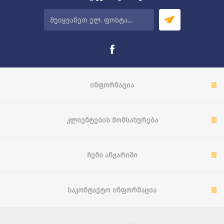
ᲘᲜᲤᲝᲠᲛᲐᲪᲘᲐ
ᲙᲚᲘᲔᲜᲢᲔᲑᲘᲡ ᲛᲝᲛᲡᲐᲮᲣᲠᲔᲑᲐ
ᲩᲔᲛᲘ ᲐᲜᲒᲐᲠᲘᲨᲘ
ᲡᲐᲙᲝᲜᲢᲐᲥᲢᲝ ᲘᲜᲤᲝᲠᲛᲐᲪᲘᲐ