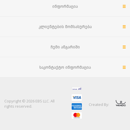
ᲘᲜᲤᲝᲠᲛᲐᲪᲘᲐ
ᲙᲚᲘᲔᲜᲢᲔᲑᲘᲡ ᲛᲝᲛᲡᲐᲮᲣᲠᲔᲑᲐ
ᲩᲔᲛᲘ ᲐᲜᲒᲐᲠᲘᲨᲘ
ᲡᲐᲙᲝᲜᲢᲐᲥᲢᲝ ᲘᲜᲤᲝᲠᲛᲐᲪᲘᲐ
Copyright © 2026 EBS LLC. All
Created By:
rights reserved.