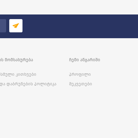
Ს ᲛᲝᲛᲡᲐᲮᲣᲠᲔᲑᲐ
ᲩᲔᲛᲘ ᲐᲜᲒᲐᲠᲘᲨᲘ
სმული კითხვები
პროფილი
და დაბრუნების პოლიტიკა
შეკვეთები