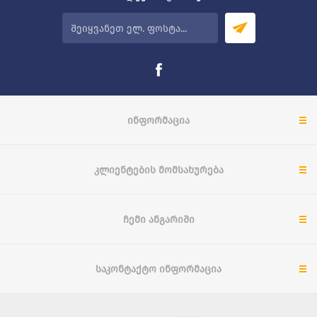
ᲘᲜᲤᲝᲠᲛᲐᲪᲘᲐ
ᲙᲚᲘᲔᲜᲢᲔᲑᲘᲡ ᲛᲝᲛᲡᲐᲮᲣᲠᲔᲑᲐ
ᲩᲔᲛᲘ ᲐᲜᲒᲐᲠᲘᲨᲘ
ᲡᲐᲙᲝᲜᲢᲐᲥᲢᲝ ᲘᲜᲤᲝᲠᲛᲐᲪᲘᲐ