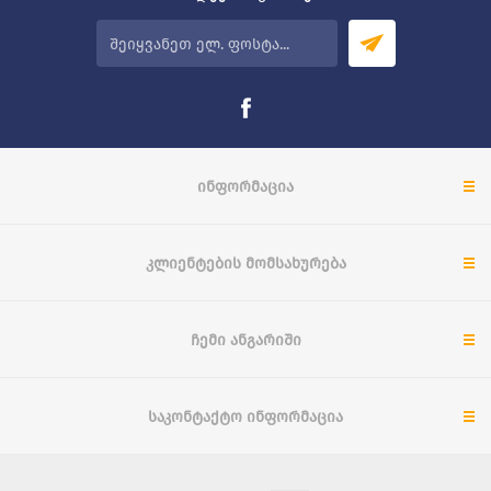
ᲘᲜᲤᲝᲠᲛᲐᲪᲘᲐ
ᲙᲚᲘᲔᲜᲢᲔᲑᲘᲡ ᲛᲝᲛᲡᲐᲮᲣᲠᲔᲑᲐ
ᲩᲔᲛᲘ ᲐᲜᲒᲐᲠᲘᲨᲘ
ᲡᲐᲙᲝᲜᲢᲐᲥᲢᲝ ᲘᲜᲤᲝᲠᲛᲐᲪᲘᲐ