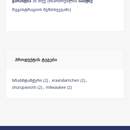
გარანტია
36 თვე (მწარმოებლის
საიტზე
რეგისტრაციის შემთხვევაში)
ᲞᲠᲝᲓᲣᲥᲢᲘᲡ ᲢᲔᲒᲔᲑᲘ
ხრახნდამჭერი
(2)
,
xraxndamcheri
(2)
,
shurupaviorti
(2)
,
milwaukee
(2)