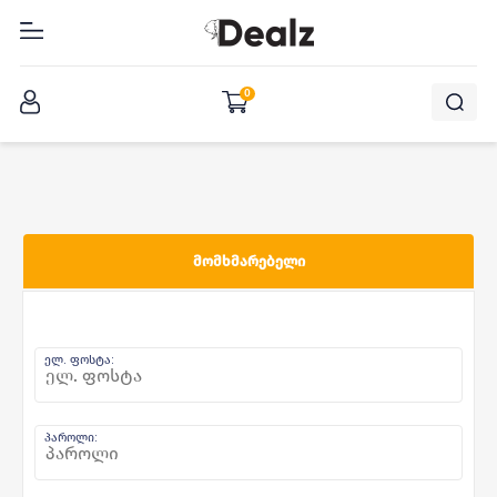
შესვლა
0
ᲛᲝᲛᲮᲛᲐᲠᲔᲑᲔᲚᲘ
ელ. ფოსტა:
პაროლი: